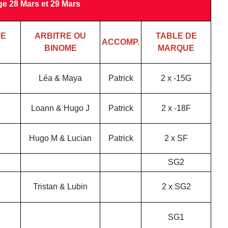
ge 28 Mars et 29 Mars
EE
ARBITRE OU
TABLE DE
ACCOMP.
BINOME
MARQUE
Léa & Maya
Patrick
2 x -15G
Loann & Hugo J
Patrick
2 x -18F
Hugo M & Lucian
Patrick
2 x SF
SG2
Tristan & Lubin
2 x SG2
SG1