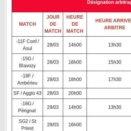
Désignation arbitra
JOUR
HEURE
HEURE ARRIV
MATCH
DE
DE
ARBITRE
MATCH
MATCH
-11F Conf /
28/03
14h00
13h30
Asul
-15G /
28/03
16h00
15h30
Blavozy
-18F /
28/03
18h00
17h30
Ambérieu
SF / Agglo 43
28/03
20h00
-18G /
29/03
14h00
13h30
Pérignat
SG2 / St
29/03
16h00
Priest