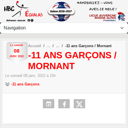
Panneau de gestion des cookies
Le
samedi
Accueil
-11 ans Garçons / Mornant
08
-11 ANS GARÇONS /
JANV.
2022
MORNANT
Le
samedi
08
janv.
2022
à 15h
-11 ans Garçons