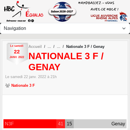
Panneau de gestion des cookies
Le
samedi
Accueil
Nationale 3 F / Genay
22
NATIONALE 3 F /
JANV.
2022
GENAY
Le
samedi
22
janv.
2022
à 21h
Nationale 3 F
N3F
41
15
Genay