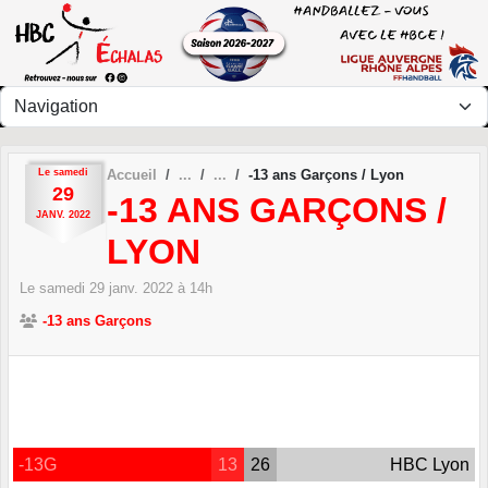
Panneau de gestion des cookies
Le
samedi
Accueil
-13 ans Garçons / Lyon
29
-13 ANS GARÇONS /
JANV.
2022
LYON
Le
samedi
29
janv.
2022
à 14h
-13 ans Garçons
-13G
13
26
HBC Lyon