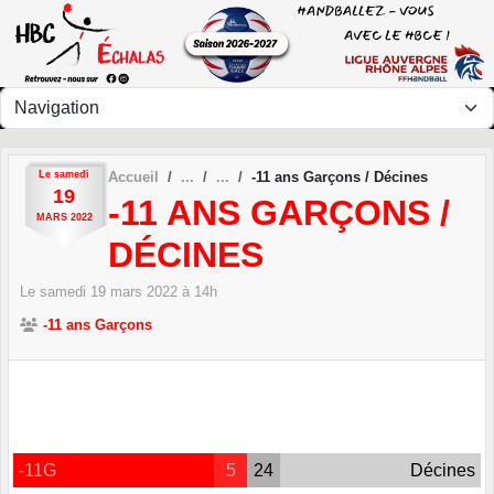
Panneau de gestion des cookies
Le
samedi
Accueil
-11 ans Garçons / Décines
19
-11 ANS GARÇONS /
MARS
2022
DÉCINES
Le
samedi
19
mars
2022
à 14h
-11 ans Garçons
-11G
5
24
Décines