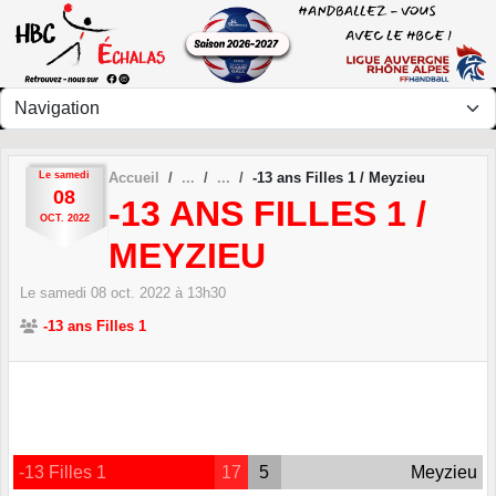
Panneau de gestion des cookies
Le
samedi
Accueil
-13 ans Filles 1 / Meyzieu
08
-13 ANS FILLES 1 /
OCT.
2022
MEYZIEU
Le
samedi
08
oct.
2022
à 13h30
-13 ans Filles 1
-13 Filles 1
17
5
Meyzieu