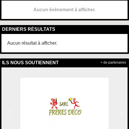
Aucun évènement à afficher.
DERNIERS RÉSULTATS
Aucun résultat à afficher.
ILS NOUS SOUTIENNENT
+ de partenaires
Précedent
Suiv